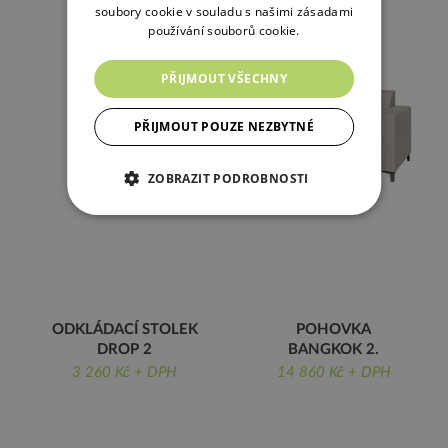
soubory cookie v souladu s našimi zásadami
používání souborů cookie.
PŘIJMOUT VŠECHNY
PŘIJMOUT POUZE NEZBYTNÉ
ZOBRAZIT PODROBNOSTI
ODKLÁDACÍ STOLEK
POHOVKA
DROP 2
BANGKOK 2.
VÝŠKA 75 CM
DVOUMÍSTNÁ, ŠÍŘKA
3 260 Kč + DPH
14 860 Kč + DPH
178 CM