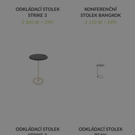
ODKLÁDACÍ STOLEK
KONFERENČNÍ
STRIKE 3
STOLEK BANGKOK
VÝŠKA 45 CM
SET 2 KS STOLKŮ
2 800 Kč + DPH
3 110 Kč + DPH
ODKLÁDACÍ STOLEK
ODKLÁDACÍ STOLEK