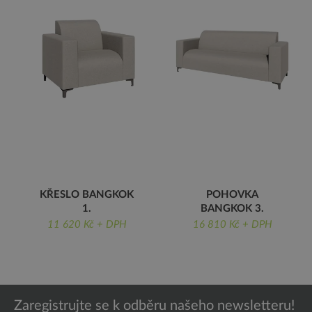
KŘESLO BANGKOK
POHOVKA
1.
BANGKOK 3.
ŠÍŘKA 105 CM
TROJMÍSTNÁ, ŠÍŘKA
11 620 Kč + DPH
16 810 Kč + DPH
220 CM
Zaregistrujte se k odběru našeho newsletteru!