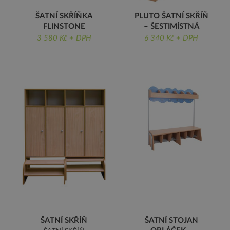
ŠATNÍ SKŘÍŇKA
PLUTO ŠATNÍ SKŘÍŇ
FLINSTONE
– ŠESTIMÍSTNÁ
ŠATNÍ SKŘÍŇKA
PLUTO ŠATNÍ SKŘÍŇ -
3 580 Kč + DPH
6 340 Kč + DPH
FLINSTONE
ŠESTIMÍSTNÁ
ŠATNÍ SKŘÍŇ
ŠATNÍ STOJAN