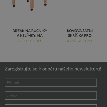
DRŽÁK NA RUČNÍKY
KOVOVÁ ŠATNÍ
A KELÍMKY, NA
SKŘÍŇKA PRO
KOLEČKÁCH
ŠKOLKY 2 MÍSTNÁ
3 030 Kč + DPH
8 690 Kč + DPH
DRŽÁK NA RUČNÍKY A
KOVOVÁ ŠATNÍ
KELÍMKY, NA
SKŘÍŇKA PRO ŠKOLKY
KOLEČKÁCH
Zaregistrujte se k odběru našeho newsletteru!