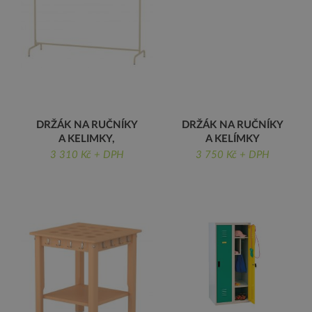
DRŽÁK NA RUČNÍKY
DRŽÁK NA RUČNÍKY
A KELIMKY,
A KELÍMKY
STOJANOVÝ
DRŽÁK NA RUČNÍKY A
3 310 Kč + DPH
3 750 Kč + DPH
DRŽÁK NA RUČNÍKY A
KELÍMKY
KELIMKY, STOJANOVÝ