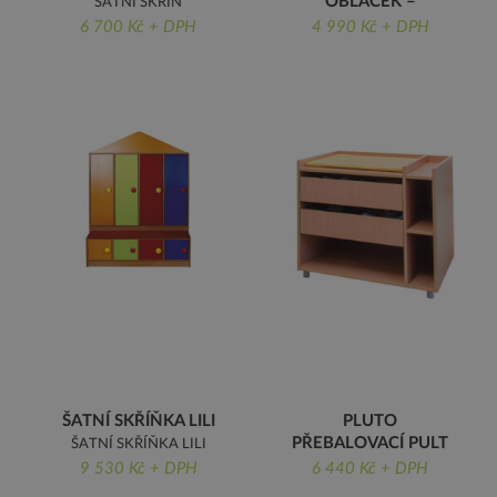
OBLÁČEK –
ŠATNÍ SKŘÍŇ
ŠESTIMÍSTNÝ
6 700 Kč + DPH
4 990 Kč + DPH
ŠATNÍ STOJAN
OBLÁČEK -
ŠESTIMÍSTNÝ
ŠATNÍ SKŘÍŇKA LILI
PLUTO
PŘEBALOVACÍ PULT
ŠATNÍ SKŘÍŇKA LILI
PLUTO PŘEBALOVACÍ
9 530 Kč + DPH
6 440 Kč + DPH
PULT