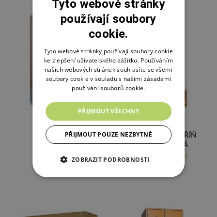
Tyto webové stránky
používají soubory
cookie.
Tyto webové stránky používají soubory cookie
ke zlepšení uživatelského zážitku. Používáním
našich webových stránek souhlasíte se všemi
soubory cookie v souladu s našimi zásadami
používání souborů cookie.
PŘIJMOUT VŠECHNY
PŘIJMOUT POUZE NEZBYTNÉ
ŠATNÍ SKŘÍŇKA
PLUTO ŠATNÍ SKŘÍŇ
KARNEVAL
– ČTYŘMÍSTNÁ
ŠATNÍ SKŘÍŇKA
PLUTO ŠATNÍ SKŘÍŇ -
6 960 Kč + DPH
4 490 Kč + DPH
ZOBRAZIT PODROBNOSTI
KARNEVAL
ČTYŘMÍSTNÁ