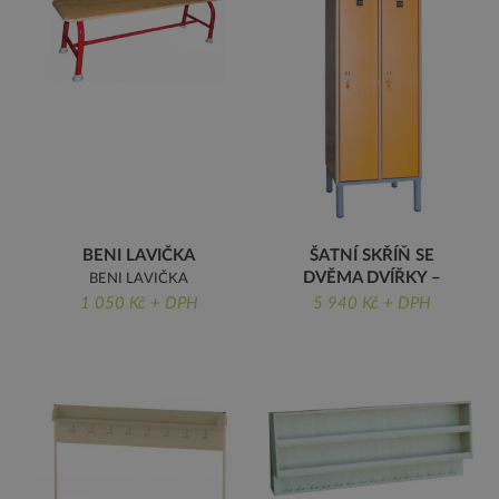
BENI LAVIČKA
ŠATNÍ SKŘÍŇ SE
DVĚMA DVÍŘKY –
BENI LAVIČKA
OTB-
1 050 Kč + DPH
5 940 Kč + DPH
ŠATNÍ SKŘÍŇ SE DVĚMA
DVÍŘKY - OTB-140-2-
RÁCS