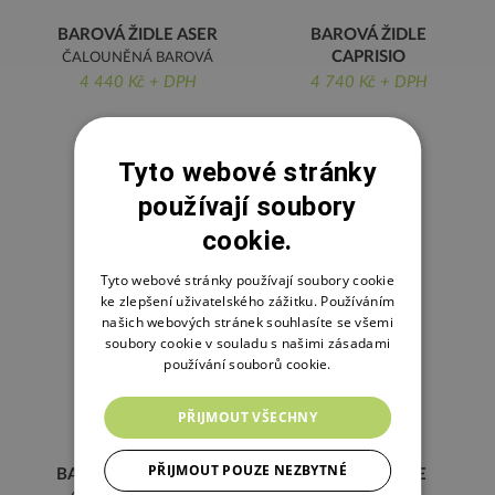
BAROVÁ ŽIDLE ASER
BAROVÁ ŽIDLE
CAPRISIO
ČALOUNĚNÁ BAROVÁ
ČALOUNĚNÁ ŽIDLE
4 440 Kč + DPH
ŽIDLE
4 740 Kč + DPH
Tyto webové stránky
používají soubory
cookie.
Tyto webové stránky používají soubory cookie
ke zlepšení uživatelského zážitku. Používáním
našich webových stránek souhlasíte se všemi
soubory cookie v souladu s našimi zásadami
používání souborů cookie.
PŘIJMOUT VŠECHNY
PŘIJMOUT POUZE NEZBYTNÉ
BAROVÁ ŽIDLE FOKS
BAROVÁ ŽIDLE