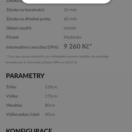
Záruka na produkt:
24 měs
Red
Yellow
Black
Záruka na konstrukci:
24 měs
Záruka na dřevěné prvky:
60 měs
Oblast využití:
interiér
Původ:
Maďarsko
Další barvy
9 260 Kč*
Informativní cena (bez DPH):
* Ceny jsou pouze orientační, pro individuální cenovou nabídku nás neváhejte
kontaktovat. K ceně bude přičteno DPH ve výši 21 %.
PARAMETRY
Šířka:
120cm
Výška:
175cm
Hloubka:
80cm
Výška sedací části:
40cm
KONFIGURACE