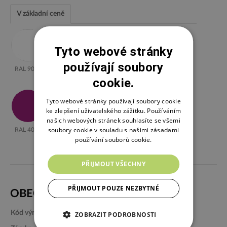
V základní ceně
Tyto webové stránky
používají soubory
RAL 9010
RAL 1015
RAL 1021
RAL 2004
RAL 3020
cookie.
Tyto webové stránky používají soubory cookie
ke zlepšení uživatelského zážitku. Používáním
našich webových stránek souhlasíte se všemi
soubory cookie v souladu s našimi zásadami
RAL 4006
RAL 6018
RAL 5021
RAL 5019
RAL 7035
používání souborů cookie.
Další barvy
PŘIJMOUT VŠECHNY
Barvy
PŘIJMOUT POUZE NEZBYTNÉ
RAL 9006
kov antracit
RAL 9004
matná
OBECNÝ POPIS
černá
RAL9004
Kód výrobku:
OTB-WPC-120-175-80
ZOBRAZIT PODROBNOSTI
Maple-Leaf
Oak Brown
Vibrant
Light Gey
Misterious