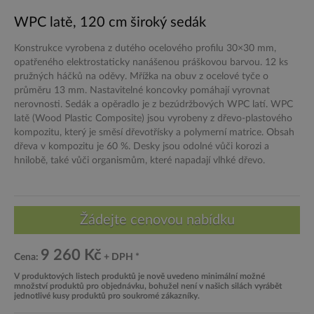
WPC latě, 120 cm široký sedák
Konstrukce vyrobena z dutého ocelového profilu 30×30 mm,
opatřeného elektrostaticky nanášenou práškovou barvou. 12 ks
pružných háčků na oděvy. Mřížka na obuv z ocelové tyče o
průměru 13 mm. Nastavitelné koncovky pomáhají vyrovnat
nerovnosti. Sedák a opěradlo je z bezúdržbových WPC latí. WPC
latě (Wood Plastic Composite) jsou vyrobeny z dřevo-plastového
kompozitu, který je směsí dřevotřísky a polymerní matrice. Obsah
dřeva v kompozitu je 60 %. Desky jsou odolné vůči korozi a
hnilobě, také vůči organismům, které napadají vlhké dřevo.
9 260 Kč
Cena:
+ DPH *
V produktových listech produktů je nově uvedeno minimální možné
množství produktů pro objednávku, bohužel není v našich silách vyrábět
jednotlivé kusy produktů pro soukromé zákazníky.