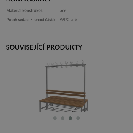
Materiál konstrukce:
ocel
Potah sedací / lehací části:
WPC latě
SOUVISEJÍCÍ PRODUKTY
OBOUSTRANNÁ ŠATNÍ LAVIČKA FITT
WPC LATĚ, 150 CM ŠIROKÝ SEDÁK