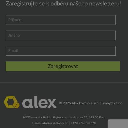
Zaregistrujte se k odběru našeho newsletteru!
Optio
OPTIO-
OPTIO-
OPTIO-
Optio
koženka-
koženka-
koženka-
koženka-
koženka-
Hnědá BR2
červená CE
oranžová P
zelená Z 7
Modrá N8
2
42
OPTIO-
OPTIO-
Optio
OPTIO-
OPTIO-
koženka-
koženka-
koženka-
koženka-
koženka-lila
šedá SA 3
antracit SA
Černá CZ
tyrkys N
F 504
4
502
© 2025 Alex kovový a školní nábytek s.r.o
ALEX kovový a školní nábytek s.r.o., Jamborova 25, 615 00 Brno
E-mail:
info@alexnabytek.cz
+420 776 013 678