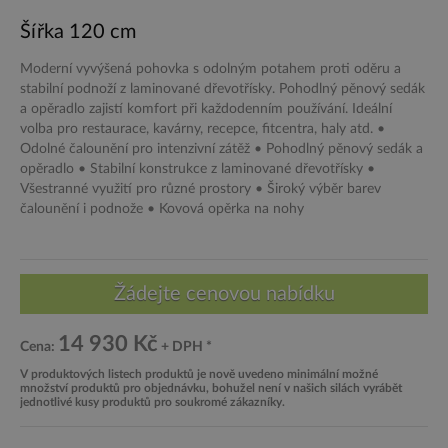
Šířka 120 cm
Moderní vyvýšená pohovka s odolným potahem proti oděru a
stabilní podnoží z laminované dřevotřísky. Pohodlný pěnový sedák
a opěradlo zajistí komfort při každodenním používání. Ideální
volba pro restaurace, kavárny, recepce, fitcentra, haly atd. •
Odolné čalounění pro intenzivní zátěž • Pohodlný pěnový sedák a
opěradlo • Stabilní konstrukce z laminované dřevotřísky •
Všestranné využití pro různé prostory • Široký výběr barev
čalounění i podnože • Kovová opěrka na nohy
14 930 Kč
Cena:
+ DPH *
V produktových listech produktů je nově uvedeno minimální možné
množství produktů pro objednávku, bohužel není v našich silách vyrábět
jednotlivé kusy produktů pro soukromé zákazníky.