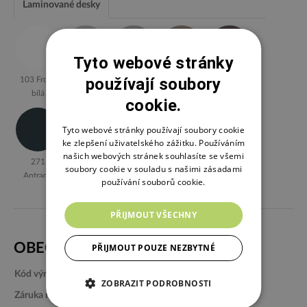
Laminované desky
Tyto webové stránky
používají soubory
103 Front
314 Světle
Y278 Šedá
U16001
353
bílá
šedá
Sandgreige
Kobaltově
cookie.
šedá
Tyto webové stránky používají soubory cookie
ke zlepšení uživatelského zážitku. Používáním
našich webových stránek souhlasíte se všemi
271
U17501
U17505
U16037
244
soubory cookie v souladu s našimi zásadami
Antracit
Rose
Plum
Pudrová
Petrolejová
používání souborů cookie.
Další barvy
modrá
V základní ceně
Za příplatek I.
PŘIJMOUT VŠECHNY
U18079
U18068
U19006
U19503
U19500
OBECNÝ POPIS
PŘIJMOUT POUZE NEZBYTNÉ
Pacifik
Světle
Menta
Avocado
Carambola
modrá
Kód výrobku:
City bárkanapé 3.
ZOBRAZIT PODROBNOSTI
D-Storm 06
D-Storm 18
D-Storm 59
D-Storm 54
D-Storm 48
Záruka na produkt:
24 měs
béžová
hnědá
přírodní
rezavá
hořčicově