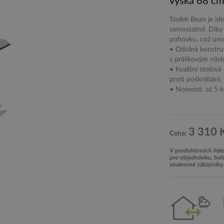
výška 68 cm
Stolek Bean je id
samostatně. Díky 
pohovku, což umož
• Odolná konstru
s práškovým nást
• Kvalitní stolo
proti poškrábání.
• Nosnost: až 5 k
3 310 
Cena:
V produktových list
pro objednávku, bohu
soukromé zákazníky