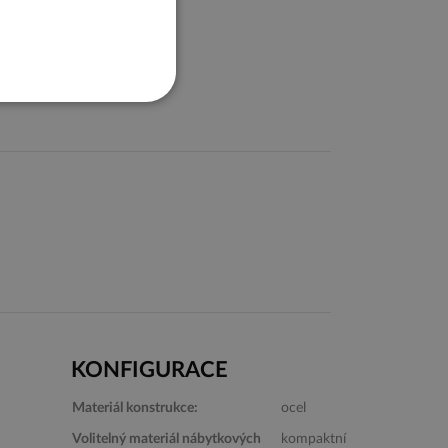
KONFIGURACE
Materiál konstrukce:
ocel
Volitelný materiál nábytkových
kompaktní