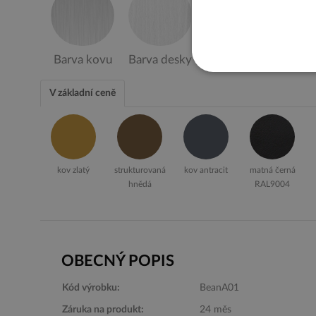
Barva kovu
Barva desky
V základní ceně
kov zlatý
strukturovaná
kov antracit
matná černá
hnědá
RAL9004
OBECNÝ POPIS
Kód výrobku:
BeanA01
Záruka na produkt:
24 měs