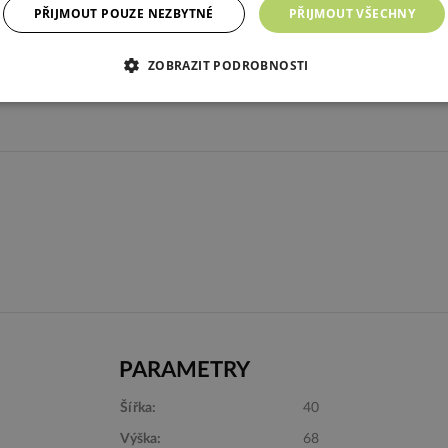
PŘIJMOUT POUZE NEZBYTNÉ
PŘIJMOUT VŠECHNY
ZOBRAZIT PODROBNOSTI
PARAMETRY
Další barvy
Šířka:
40
Výška:
68