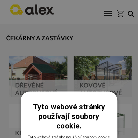
ČEKÁRNY A ZASTÁVKY
DŘEVĚNÉ
KOVOVÉ
AUTOBUSOVÉ
AUTOBUSOVÉ
ZASTÁVKY
ZASTÁVKY
Tyto webové stránky
používají soubory
cookie.
KRYTÉ
KRYTÉ
Tyto webové stránky používají soubory cookie