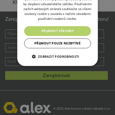
KUŘÁRNY
STOJANY NA
ke zlepšení uživatelského zážitku. Používáním
KOLA
našich webových stránek souhlasíte se všemi
soubory cookie v souladu s našimi zásadami
používání souborů cookie.
Zaregistrujte se k odběru našeho newsletteru!
PŘIJMOUT VŠECHNY
PŘIJMOUT POUZE NEZBYTNÉ
ZOBRAZIT PODROBNOSTI
© 2025 Alex kovový a školní nábytek s.r.o