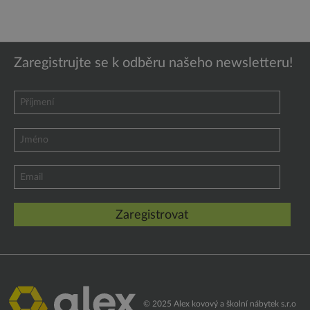
VALENCIA
VALENCIA
JEDNOMÍSTNÁ
DVOUMÍSTNÁ LAVIČKA
LAVIČKA BEZ
BEZ PODRUČEK
PODRUČEK
Zaregistrujte se k odběru našeho newsletteru!
© 2025 Alex kovový a školní nábytek s.r.o