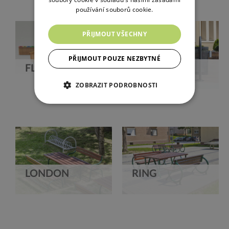
používání souborů cookie.
PŘIJMOUT VŠECHNY
PŘIJMOUT POUZE NEZBYTNÉ
FLASH
MADRID
ZOBRAZIT PODROBNOSTI
LONDON
RING