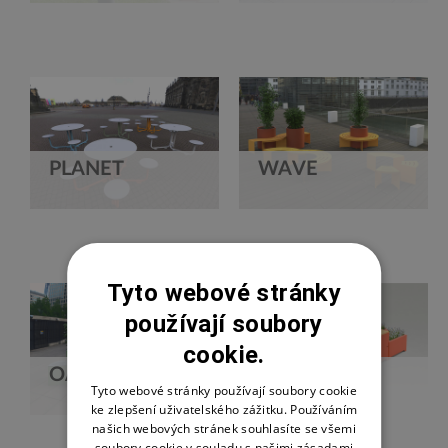
PLANET
WAVE
Tyto webové stránky
používají soubory
cookie.
OASIS
ORIGAMI
Tyto webové stránky používají soubory cookie
ke zlepšení uživatelského zážitku. Používáním
našich webových stránek souhlasíte se všemi
soubory cookie v souladu s našimi zásadami