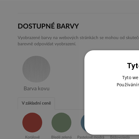
DOSTUPNÉ BARVY
Vyobrazené barvy na webových stránkách se mohou od skutečnýc
barevně odpovídat vyobrazení.
Tyt
Tyto we
Používání
Barva kovu
V základní ceně
Korálově
Bledě zelená
Pastelově modrá
Béžovošedá