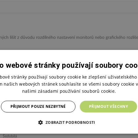
h lišit z důvodu rozdílného nastavení monitorů nebo grafického rozliš
o webové stránky používají soubory coo
bové stránky používají soubory cookie ke zlepšení uživatelského 
m našich webových stránek souhlasíte se všemi soubory cookie v
našimi zásadami používání souborů cookie.
PŘIJMOUT POUZE NEZBYTNÉ
PŘIJMOUT VŠECHNY
ZOBRAZIT PODROBNOSTI
Šedobílá