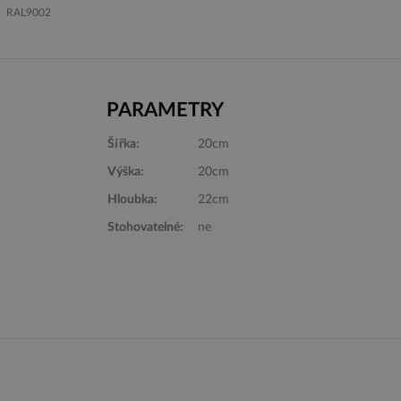
RAL9002
PARAMETRY
Další barvy
Šířka:
20cm
Výška:
20cm
Hloubka:
22cm
Stohovatelné:
ne