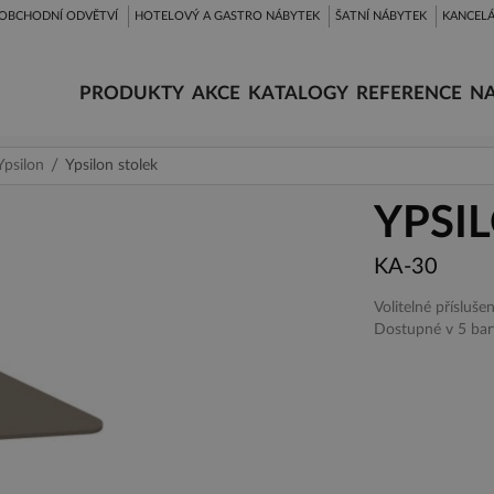
OBCHODNÍ ODVĚTVÍ
HOTELOVÝ A GASTRO NÁBYTEK
ŠATNÍ NÁBYTEK
KANCELÁ
PRODUKTY
AKCE
KATALOGY
REFERENCE
NA
Ypsilon
Ypsilon stolek
YPSI
KA-30
Volitelné příslušen
Dostupné v 5 bar