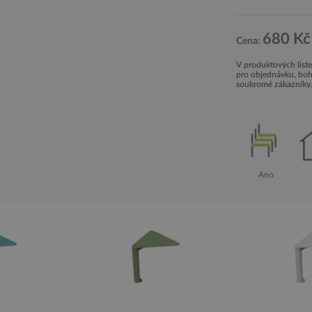
680 Kč
Cena:
V produktových list
pro objednávku, bohu
soukromé zákazníky
Ano