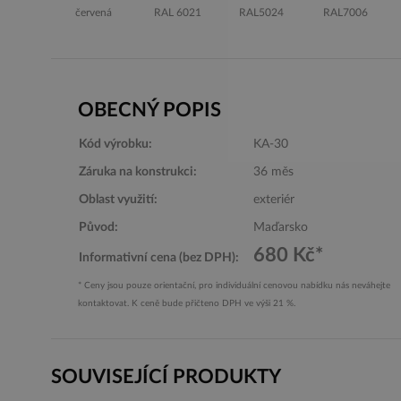
červená
RAL 6021
RAL5024
RAL7006
OBECNÝ POPIS
Kód výrobku:
KA-30
Záruka na konstrukci:
36 měs
Oblast využití:
exteriér
Původ:
Maďarsko
680 Kč*
Informativní cena (bez DPH):
* Ceny jsou pouze orientační, pro individuální cenovou nabídku nás neváhejte
kontaktovat. K ceně bude přičteno DPH ve výši 21 %.
SOUVISEJÍCÍ PRODUKTY