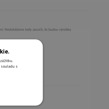
ení. Nedokážeme tedy zaručit, že budou výrobky
kie.
zážitku.
 souladu s