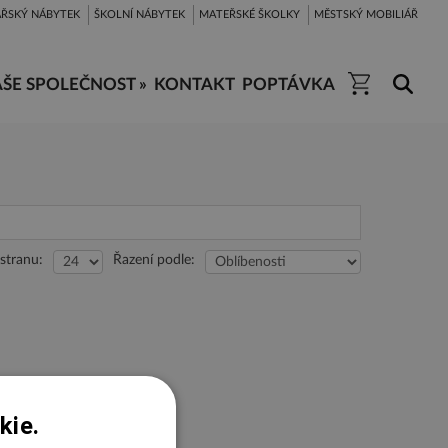
ŘSKÝ NÁBYTEK
ŠKOLNÍ NÁBYTEK
MATEŘSKÉ ŠKOLKY
MĚSTSKÝ MOBILIÁŘ
ŠE SPOLEČNOST »
KONTAKT
POPTÁVKA
stranu:
Řazení podle:
kie.