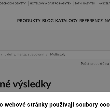
OBCHODNÍ ODVĚTVÍ
HOTELOVÝ A GASTRO NÁBYTEK
ŠATNÍ NÁBYTEK
KANCELÁ
PRODUKTY
BLOG
KATALOGY
REFERENCE
NA
Jídelny, menzy, stravování
Multistoly
Počet pruduktů na 
né výsledky
o webové stránky používají soubory coo