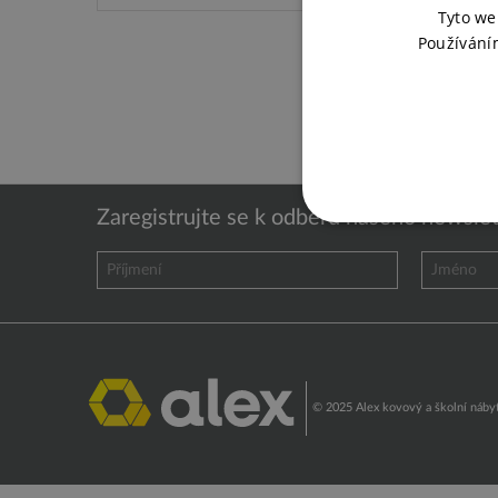
Tyto we
Používání
Zaregistrujte se k odběru našeho newslet
© 2025 Alex kovový a školní nábyt