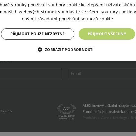
bové stránky používají soubory cookie ke zlepšení uživatelského 
m našich webových stránek souhlasíte se všemi soubory cookie v
našimi zásadami používání souborů cookie.
PŘIJMOUT POUZE NEZBYTNÉ
PŘIJMOUT VŠECHNY
ZOBRAZIT PODROBNOSTI
teru!
ALEX kovový a školní nábytek s.r
ek s.r.o
E-mail:
info@alexnabytek.cz
+4
Produkty »
Akce »
Katalogy »
Ref