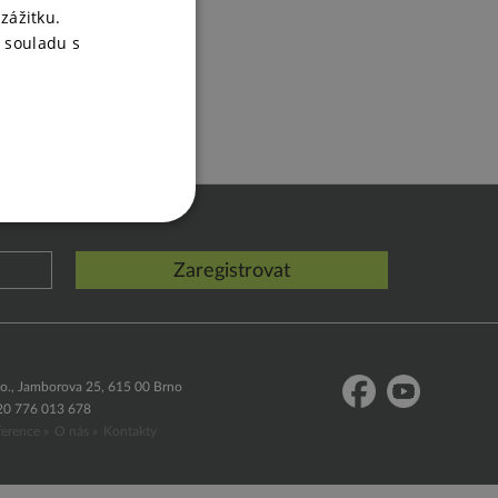
zážitku.
 souladu s
.o., Jamborova 25, 615 00 Brno
20 776 013 678
erence »
O nás »
Kontakty