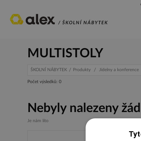
/ ŠKOLNÍ NÁBYTEK
MULTISTOLY
ŠKOLNÍ NÁBYTEK
Produkty
Jídelny a konference
Počet výsledků: 0
Nebyly nalezeny žád
Je nám líto
Tyt