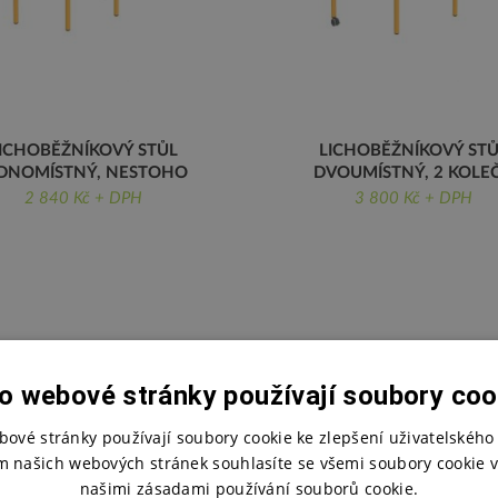
ICHOBĚŽNÍKOVÝ STŮL
LICHOBĚŽNÍKOVÝ STŮ
DNOMÍSTNÝ, NESTOHO
DVOUMÍSTNÝ, 2 KOLE
2 840 Kč + DPH
3 800 Kč + DPH
DNOMÍSTNÝ, NESTOHOVATELNÝ
DVOUMÍSTNÝ, 2 KOLEČKA S BRZ
NESTOHOVATELNÝ
o webové stránky používají soubory coo
bové stránky používají soubory cookie ke zlepšení uživatelského 
m našich webových stránek souhlasíte se všemi soubory cookie v
našimi zásadami používání souborů cookie.