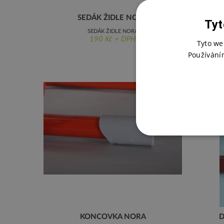
SEDÁK ŽIDLE NORA
Tyt
SEDÁK ŽIDLE NORA
190 Kč + DPH
Tyto we
Používání
KONCOVKA NORA
D