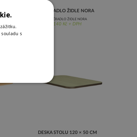
BNY
OPĚRADLO ŽIDLE NORA
kie.
OPĚRADLO ŽIDLE NORA
140 Kč + DPH
zážitku.
 souladu s
DESKA STOLU 120 × 50 CM