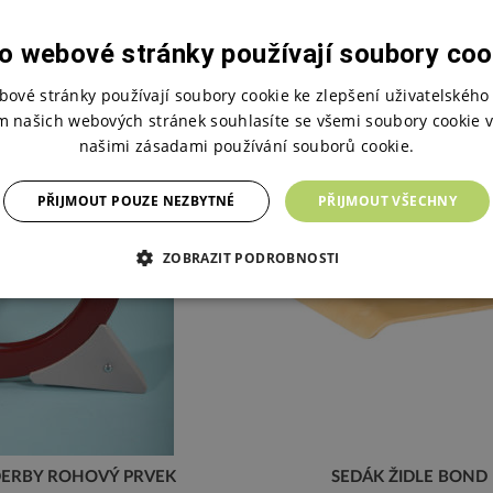
KONCOVKA ATLAS
OPĚRÁK ŽIDLE DO UČE
o webové stránky používají soubory coo
PLAST
OPĚRÁK ŽIDLE DO UČEBNY
40 Kč + DPH
140 Kč + DPH
bové stránky používají soubory cookie ke zlepšení uživatelského 
m našich webových stránek souhlasíte se všemi soubory cookie v
našimi zásadami používání souborů cookie.
PŘIJMOUT POUZE NEZBYTNÉ
PŘIJMOUT VŠECHNY
ZOBRAZIT PODROBNOSTI
ERBY ROHOVÝ PRVEK
SEDÁK ŽIDLE BOND