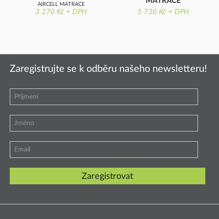
MATRACE
AIRCELL MATRACE
3 270 Kč + DPH
5 730 Kč + DPH
PRUŽINOVÁ MATRACE
Zaregistrujte se k odběru našeho newsletteru!