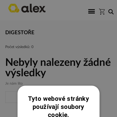
DIGESTOŘE
Počet výsledků: 0
Nebyly nalezeny žádné
výsledky
Je nám líto
Tyto webové stránky
používají soubory
cookie.