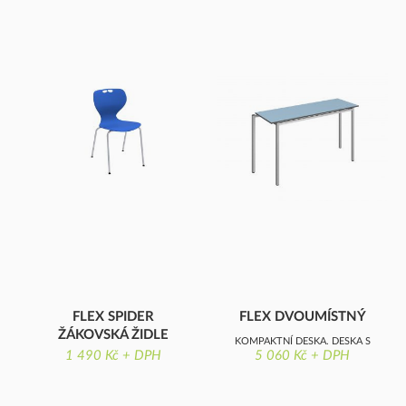
FLEX SPIDER
FLEX DVOUMÍSTNÝ
ŽÁKOVSKÁ ŽIDLE
KOMPAKTNÍ DESKA, DESKA S
1 490 Kč + DPH
5 060 Kč + DPH
NOHY SPIDER, PLASTOVÝ
OSTRÝMI ROHY
SEDÁK