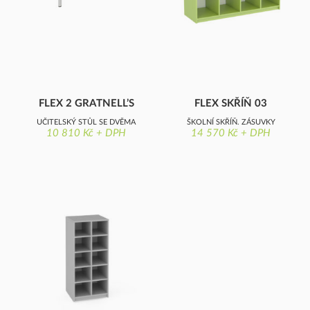
FLEX 2 GRATNELL’S
FLEX SKŘÍŇ 03
UČITELSKÝ STŮL SE DVĚMA
ŠKOLNÍ SKŘÍŇ, ZÁSUVKY
10 810 Kč + DPH
14 570 Kč + DPH
ZÁSUVKAMI, 1× DVÍŘKA,
GRATNELL'S, OTEVŘENÁ
DEKORITOVÁ DESKA S
OSTRÝMI ROHY