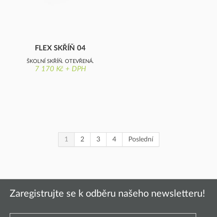
FLEX SKŘÍŇ 04
ŠKOLNÍ SKŘÍŇ, OTEVŘENÁ,
7 170 Kč + DPH
NA KOLEČKÁCH
1
2
3
4
Poslední
Zaregistrujte se k odběru našeho newsletteru!