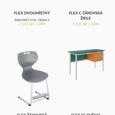
FLEX DVOUMÍSTNÝ
FLEX C ŽÁKOVSKÁ
ŽIDLE
ŽÁKOVSKÝ STŮL, DESKA Z
2 190 Kč + DPH
1 820 Kč + DPH
FLEX C ŽÁKOVSKÁ ŽIDLE
LAMINOVANÉ DŘEVOTŘÍSKY
S OSTRÝMI ROHY