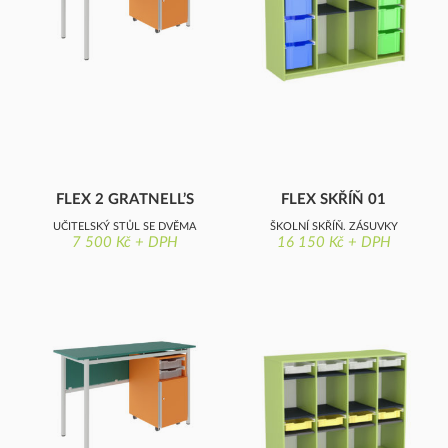
FLEX 2 GRATNELL’S
FLEX SKŘÍŇ 01
UČITELSKÝ STŮL SE DVĚMA
ŠKOLNÍ SKŘÍŇ, ZÁSUVKY
7 500 Kč + DPH
16 150 Kč + DPH
ZÁSUVKAMI, 1× DVÍŘKA,
GRATNELL´S, OTEVŘENÁ
DESKA Z LAMINOVANÉ
DŘEVOTŘÍSKY S OSTRÝMI
ROHY