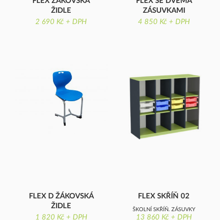
FLEX ŽÁKOVSKÁ
FLEX SE DVĚMA
ŽIDLE
ZÁSUVKAMI
2 690 Kč + DPH
4 850 Kč + DPH
NASTAVITELNÉ NOŽKY,
UČITELSKÝ STŮL SE DVĚMA
PLASTOVÁ SKOŘEPINA
ZÁSUVKAMI, DESKA Z
LAMINOVANÉ DŘEVOTŘÍSKY
S OSTRÝMI ROHY
FLEX D ŽÁKOVSKÁ
FLEX SKŘÍŇ 02
ŽIDLE
ŠKOLNÍ SKŘÍŇ, ZÁSUVKY
1 820 Kč + DPH
13 860 Kč + DPH
FLEX D ŽÁKOVSKÁ ŽIDLE
GRATNELL'S, OTEVŘENÁ