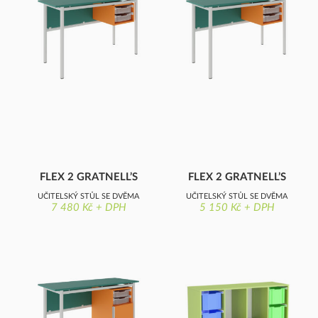
FLEX 2 GRATNELL’S
FLEX 2 GRATNELL’S
UČITELSKÝ STŮL SE DVĚMA
UČITELSKÝ STŮL SE DVĚMA
7 480 Kč + DPH
5 150 Kč + DPH
ZÁSUVKAMI, DEKORITOVÁ
ZÁSUVKAMI, DESKA Z
DESKA S OSTRÝMI ROHY
LAMINOVANÉ DŘEVOTŘÍSKY
S OSTRÝMI ROHY