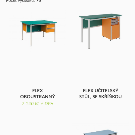
Počet výsledků: 76
FLEX
FLEX UČITELSKÝ
OBOUSTRANNÝ
STŮL, SE SKŘÍŇKOU
UČITELSKÝ STŮL
A 2X ZÁ
7 140 Kč + DPH
OBOUSTRANNÝ STŮL, 2
KOMPAKTNÍ DESKA, 2
ZÁSUVKY, LAMINOVANÁ,
GRATNELL'S ZÁSUVKY, 1
OSTRÉ ROHY
DVÍŘKA, OSTRÉ ROHY