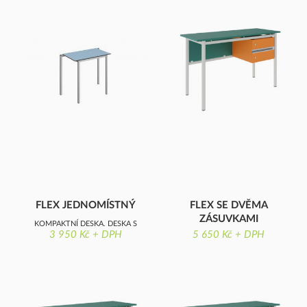
FLEX JEDNOMÍSTNÝ
FLEX SE DVĚMA
ZÁSUVKAMI
KOMPAKTNÍ DESKA, DESKA S
3 950 Kč + DPH
5 650 Kč + DPH
UČITELSKÝ STŮL SE DVĚMA
OSTRÝMI ROHY
ZÁSUVKAMI, DEKORITOVÁ
DESKA S OSTRÝMI ROHY