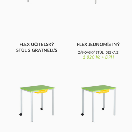
FLEX UČITELSKÝ
FLEX JEDNOMÍSTNÝ
STŮL 2 GRATNELL’S
ŽÁKOVSKÝ STŮL, DESKA Z
Z
1 820 Kč + DPH
KOMPAKTNÍ DESKA, 2
LAMINOVANÉ DŘEVOTŘÍSKY
GRATNELL'S ZÁSUVKY,
S OSTRÝMI ROHY
OSTRÉ ROHY